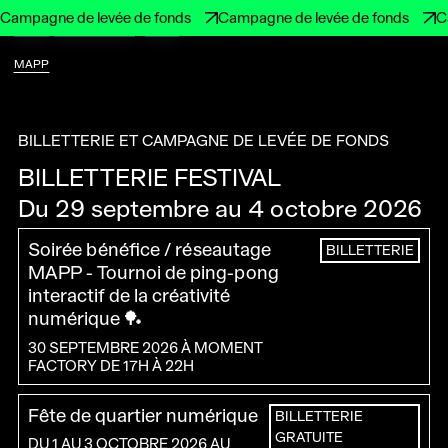
Campagne de levée de fonds
Campagne de levée de fonds
C
MAPP
BILLETTERIE
MENU
MAPP
BILLETTERIE ET CAMPAGNE DE LEVÉE DE FONDS
BILLETTERIE FESTIVAL
Du 29 septembre au 4 octobre 2026
Soirée bénéfice / réseautage
BILLETTERIE
MAPP - Tournoi de ping-pong
interactif de la créativité
numérique 🏓
30 SEPTEMBRE 2026 À MOMENT
FACTORY DE 17H À 22H
Fête de quartier numérique
BILLETTERIE
GRATUITE
DU 1 AU 3 OCTOBRE 2026 AU