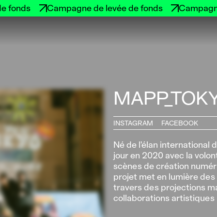
e fonds
Campagne de levée de fonds
Campagne
MAPP_TOK
INSTAGRAM
FACEBOOK
Né de l’élan internation
jour en 2020 avec la volon
scènes de création numéri
projet met en lumière des 
travers des projections ma
collaborations artistiques