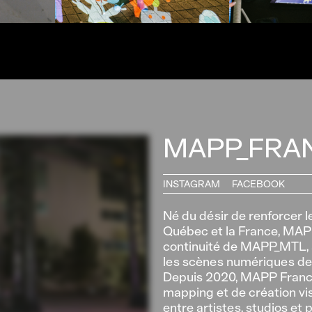
MAPP_FRA
INSTAGRAM
FACEBOOK
Né du désir de renforcer l
Québec et la France, MAP
continuité de MAPP_MTL, a
les scènes numériques des
Depuis 2020, MAPP Franc
mapping et de création vis
entre artistes, studios et 