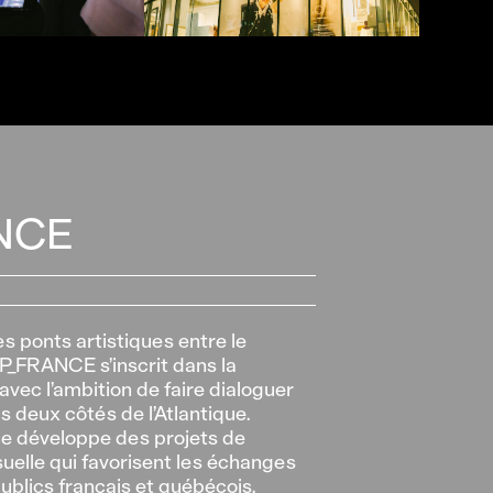
NCE
es ponts artistiques entre le
P_FRANCE s’inscrit dans la
vec l’ambition de faire dialoguer
 deux côtés de l’Atlantique.
e développe des projets de
uelle qui favorisent les échanges
publics français et québécois.