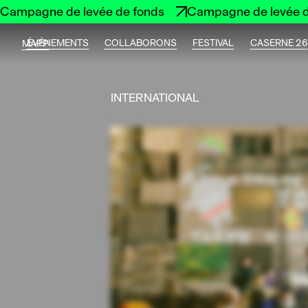
Campagne de levée de fonds
Campagne de levée d
ÉVÉNEMENTS
COLLABORONS
FESTIVAL
CASERNE 26
MAPP
INTERNATIONAL