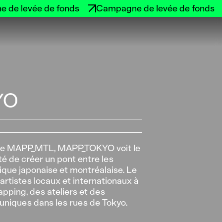
 de levée de fonds
Campagne de levée de fonds
YO
al de MAPP_MTL, MAPP_TOKYO voit le
té de créer un pont entre les
que japonaise et montréalaise. Le
artistes locaux et internationaux à
pping, des ateliers et des
 uniques dans les rues de Tokyo.