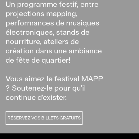
Un programme festif, entre
projections mapping,
performances de musiques
électroniques, stands de
nourriture, ateliers de
création dans une ambiance
de fête de quartier!
Vous aimez le festival MAPP
? Soutenez-le pour qu’il
continue d’exister.
RÉSERVEZ VOS BILLETS GRATUITS