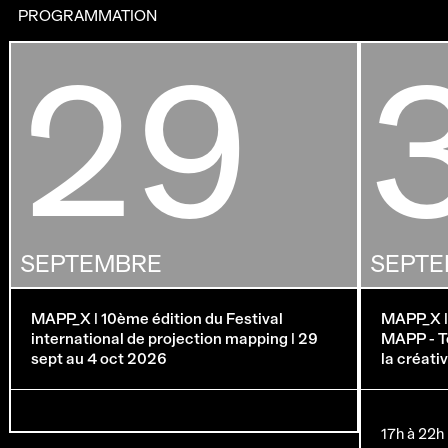
PROGRAMMATION
29
SEPTEMBRE
SEPT
MAPP_X | 10ème édition du Festival
MAPP_X |
international de projection mapping | 29
MAPP - To
sept au 4 oct 2026
la créati
17h à 22h