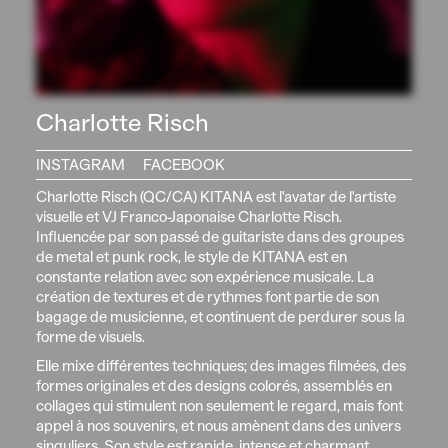
Charlotte Risch
INSTAGRAM
FACEBOOK
Charlotte Risch (QC/CA) KITANA est l'avatar de l'artiste
visuelle et VJ Franco-Japonaise Charlotte Risch.
Influencée par son passé de guitariste dans des groupes
de metal et punk rock, le style de KITANA est en
constante relation avec son expérience musicale. La
création de textures et de rythmes font partie de son
bagage de musicienne, et continuent de perdurer sous la
forme de visuels.
Elle mixe différentes techniques; des images filmées, des
formes originales et des designs colorés, assemblés en
collages qui stimulent non seulement le regard, mais font
appel à nos souvenirs, et nous amènent dans des univers
singuliers. Son style est rapide, intense et charmant,